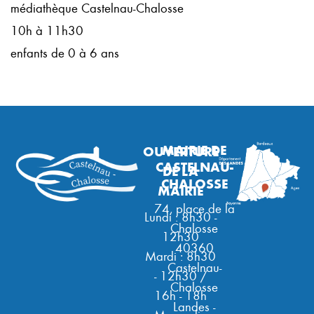
médiathèque Castelnau-Chalosse
10h à 11h30
enfants de 0 à 6 ans
MAIRIE DE
OUVERTURE
CASTELNAU-
DE LA
CHALOSSE
MAIRIE
74, place de la
Lundi : 8h30 -
Chalosse
12h30
40360
Mardi : 8h30
Castelnau-
- 12h30 /
Chalosse
16h - 18h
Landes -